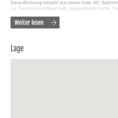
Diese Wohnung besteht aus einem Halle, WC, Badzi
zur Terrasse und diwan bett, ausgestatette Küche, 2 
Kriterien
Weiter lesen
Audio / Multimedia:
Flachbildfernseher, Digitale
Küche:
Kochherd, Backofen, Mikrowelle, Abzugsh
Toaster, Wasserkocher, Mixer, Fruchtenpresse,
Lage
Sanitär:
Badezimmer mit Große Dusche, separa
Schlafzimmer:
2 Doppel Betten (180 x 200), Diwan
anwesend
Weiße Ware:
Staubsauger, Bügeleisen und Bügel
Energie:
Gas-Zentralheizung
Draußen:
Terrasse Seite Wohnzimmer, 4 Gartenst
Parken:
keine
Besonderheiten:
Lift, kein Haustiere erlaubt, Ra