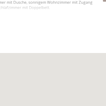
mmer mit Dusche, sonnigem Wohnzimmer mit Zugang
Schlafzimmer mit Doppelbett.
 Sender und W-lan Telenet
aube ,Geschirrspüler, Kühlschrank, Kaffeemaschine,
 Pfannenkuchengerät
tes WC vom Badezimmer
 Bett (180 x 200), 3 Doppel Steppdecken, Kopfkissen
brett, Wascheständer
ühlen, 1 Bistro-tisch
uchen verboten.