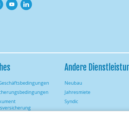
tagram
Youtube
Linkedin
ches
Andere Dienstleistu
 Geschäftsbedingungen
Neubau
icherungsbedingungen
Jahresmiete
okument
Syndic
sversicherung
sschluss
ichtlinie