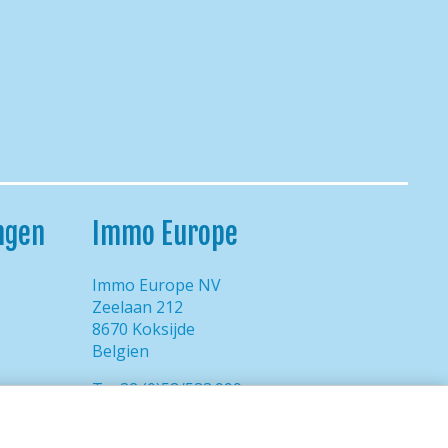
ngen
Immo Europe
Immo Europe NV
Zeelaan 212
8670 Koksijde
Belgien
T. +32 (0)58/533.999
F. +32 (0)58/533.998
E.
reservations@immo-europe.be