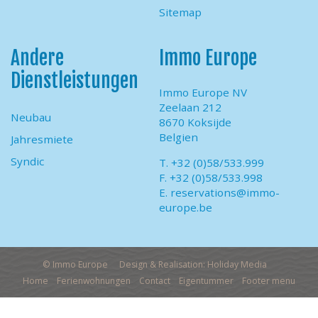
Sitemap
Andere
Immo Europe
Dienstleistungen
Immo Europe NV
Zeelaan 212
Neubau
8670 Koksijde
Belgien
Jahresmiete
Syndic
T. +32 (0)58/533.999
F. +32 (0)58/533.998
E.
reservations@immo-
europe.be
© Immo Europe
Design & Realisation: Holiday Media
Home
Ferienwohnungen
Contact
Eigentummer
Footer menu