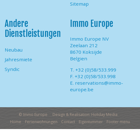
Sitemap
Andere
Immo Europe
Dienstleistungen
Immo Europe NV
Zeelaan 212
Neubau
8670 Koksijde
Belgien
Jahresmiete
Syndic
T. +32 (0)58/533.999
F. +32 (0)58/533.998
E.
reservations@immo-
europe.be
© Immo Europe
Design & Realisation: Holiday Media
Home
Ferienwohnungen
Contact
Eigentummer
Footer menu