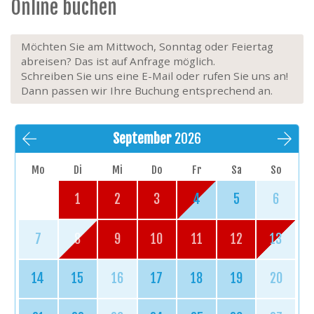
Online buchen
Möchten Sie am Mittwoch, Sonntag oder Feiertag
abreisen? Das ist auf Anfrage möglich.
Schreiben Sie uns eine E-Mail oder rufen Sie uns an!
Dann passen wir Ihre Buchung entsprechend an.
September
2026
Mo
Di
Mi
Do
Fr
Sa
So
1
2
3
4
5
6
7
8
9
10
11
12
13
14
15
16
17
18
19
20