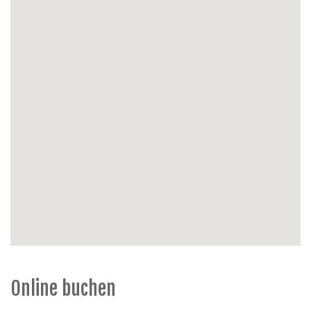
x 200), Kopfkissen vorhanden
Haushaltsgeräte
: Staubsauger
Energie
: Gas-Zentralheizung
Außen
: sonnigen Balkon an den Schlafzimmers
(hinten)
Extras
: Aufzug, 1e Stock, Haustiere nicht erlaubt,
nicht Raucher
Online buchen