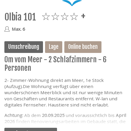
e
Olbia 101
4plus
Max. 6
Umschreibung
Lage
Online buchen
0m vom Meer - 2 Schlafzimmern - 6
Personen
2- Zimmer-Wohnung direkt am Meer, 1e Stock
(Aufzug).Die Wohnung verfügt über einen
wunderschönen Meerblick und ist nur wenige Minuten
von Geschäften und Restaurants entfernt. W-lan und
digitales Fernseher. Haustiere sind nicht erlaubt.
Achtung:
Ab dem
20.09.2025
und voraussichtlich bis
April
2026
finden Renovierungsarbeiten im Gebäude statt, die
hauptsächlich Lärmbelästigungen verursachen werden.