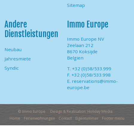
Sitemap
Andere
Immo Europe
Dienstleistungen
Immo Europe NV
Zeelaan 212
Neubau
8670 Koksijde
Belgien
Jahresmiete
Syndic
T. +32 (0)58/533.999
F. +32 (0)58/533.998
E.
reservations@immo-
europe.be
© Immo Europe
Design & Realisation: Holiday Media
Home
Ferienwohnungen
Contact
Eigentummer
Footer menu