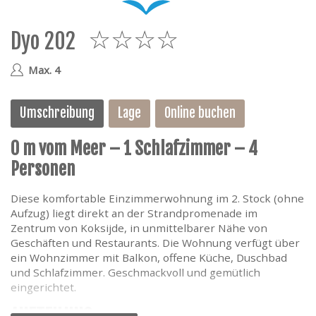
e
Dyo 202
4
Max. 4
Umschreibung
Lage
Online buchen
0 m vom Meer – 1 Schlafzimmer – 4
Personen
Diese komfortable Einzimmerwohnung im 2. Stock (ohne
Aufzug) liegt direkt an der Strandpromenade im
Zentrum von Koksijde, in unmittelbarer Nähe von
Geschäften und Restaurants. Die Wohnung verfügt über
ein Wohnzimmer mit Balkon, offene Küche, Duschbad
und Schlafzimmer. Geschmackvoll und gemütlich
eingerichtet.
AUFTEILUNG