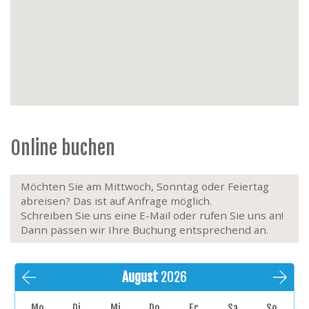
Extras:
kein Aufzug, 2. Stock, Haustiere nicht
erlaubt, Nichtraucher
Online buchen
Möchten Sie am Mittwoch, Sonntag oder Feiertag
abreisen? Das ist auf Anfrage möglich.
Schreiben Sie uns eine E-Mail oder rufen Sie uns an!
Dann passen wir Ihre Buchung entsprechend an.
August
2026
Mo
Di
Mi
Do
Fr
Sa
So