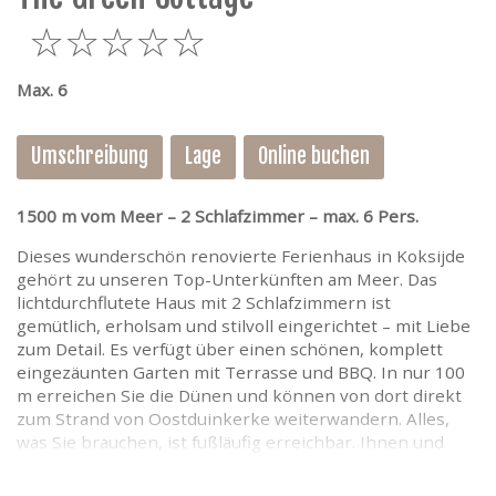
5
Max. 6
Umschreibung
Lage
Online buchen
1500 m vom Meer – 2 Schlafzimmer – max. 6 Pers.
Dieses wunderschön renovierte Ferienhaus in Koksijde
gehört zu unseren Top-Unterkünften am Meer. Das
lichtdurchflutete Haus mit 2 Schlafzimmern ist
gemütlich, erholsam und stilvoll eingerichtet – mit Liebe
zum Detail. Es verfügt über einen schönen, komplett
eingezäunten Garten mit Terrasse und BBQ. In nur 100
m erreichen Sie die Dünen und können von dort direkt
zum Strand von Oostduinkerke weiterwandern. Alles,
was Sie brauchen, ist fußläufig erreichbar. Ihnen und
Ihrer Familie oder Ihren Freunden wird es an nichts
fehlen, um einen herrlichen Urlaub am Meer zu