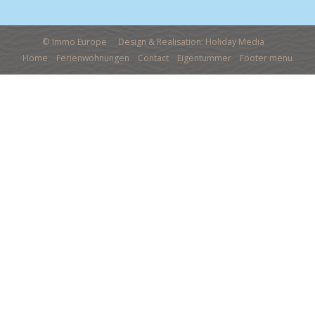
© Immo Europe
Design & Realisation: Holiday Media
Home
Ferienwohnungen
Contact
Eigentummer
Footer menu