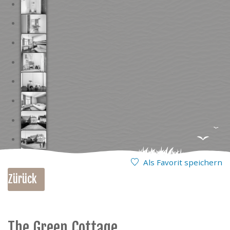
Als Favorit speichern
Zürück
The Green Cottage