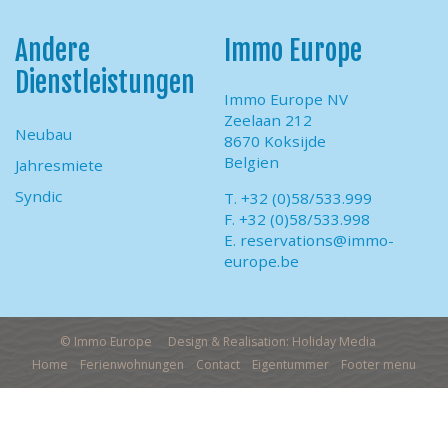
Andere
Immo Europe
Dienstleistungen
Immo Europe NV
Zeelaan 212
Neubau
8670 Koksijde
Belgien
Jahresmiete
Syndic
T. +32 (0)58/533.999
F. +32 (0)58/533.998
E.
reservations@immo-
europe.be
© Immo Europe
Design & Realisation: Holiday Media
Home
Ferienwohnungen
Contact
Eigentummer
Footer menu