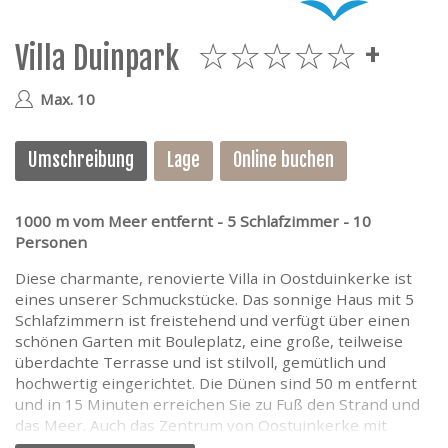
e
Villa Duinpark
5plus
Max. 10
Umschreibung
Lage
Online buchen
1000 m vom Meer entfernt - 5 Schlafzimmer - 10
Personen
Diese charmante, renovierte Villa in Oostduinkerke ist
eines unserer Schmuckstücke. Das sonnige Haus mit 5
Schlafzimmern ist freistehend und verfügt über einen
schönen Garten mit Bouleplatz, eine große, teilweise
überdachte Terrasse und ist stilvoll, gemütlich und
hochwertig eingerichtet. Die Dünen sind 50 m entfernt
und in 15 Minuten erreichen Sie zu Fuß den Strand und
das Meer. Auch das Zentrum von Oostuinkerke mit
seinen Geschäften und Restaurants ist nur 1,5 km