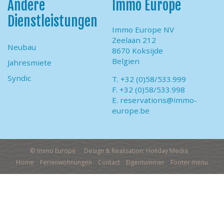
Andere
Immo Europe
Dienstleistungen
Immo Europe NV
Zeelaan 212
Neubau
8670 Koksijde
Belgien
Jahresmiete
Syndic
T. +32 (0)58/533.999
F. +32 (0)58/533.998
E.
reservations@immo-
europe.be
© Immo Europe
Design & Realisation: Holiday Media
Home
Ferienwohnungen
Contact
Eigentummer
Footer menu