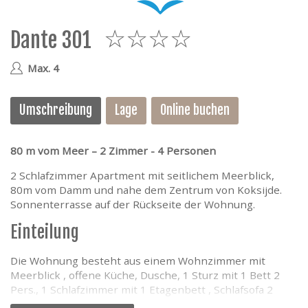
e
Dante 301
4
Max. 4
Umschreibung
Lage
Online buchen
80 m vom Meer – 2 Zimmer - 4 Personen
2 Schlafzimmer Apartment mit seitlichem Meerblick,
80m vom Damm und nahe dem Zentrum von Koksijde.
Sonnenterrasse auf der Rückseite der Wohnung.
Einteilung
Die Wohnung besteht aus einem Wohnzimmer mit
Meerblick , offene Küche, Dusche, 1 Sturz mit 1 Bett 2
Pers., 1 Schlafzimmer mit 1 Etagenbett , Schlafsofa 2
Pers. im Wohnzimmer.