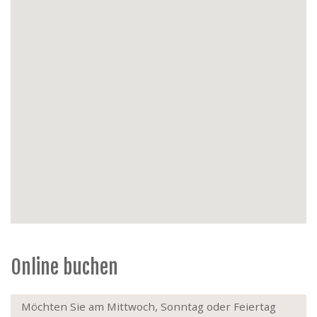
Parkplatz
: Garage im Preis inklusive, 300 m von der
Wohnung entfernt in Res Rapide
Extras
: Haustiere strengstens verboten,
Nichtraucher, Aufzug
Online buchen
Möchten Sie am Mittwoch, Sonntag oder Feiertag