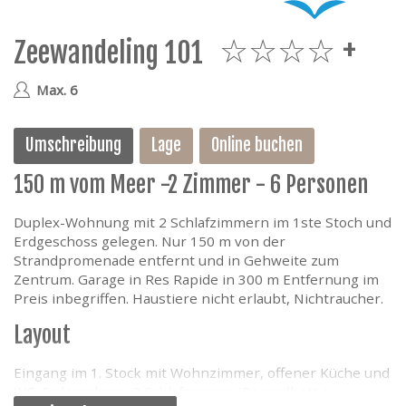
e
Zeewandeling 101
4plus
Max. 6
Umschreibung
Lage
Online buchen
150 m vom Meer -2 Zimmer - 6 Personen
Duplex-Wohnung mit 2 Schlafzimmern im 1ste Stoch und
Erdgeschoss gelegen. Nur 150 m von der
Strandpromenade entfernt und in Gehweite zum
Zentrum. Garage in Res Rapide in 300 m Entfernung im
Preis inbegriffen. Haustiere nicht erlaubt, Nichtraucher.
Layout
Eingang im 1. Stock mit Wohnzimmer, offener Küche und
WC. Erdgeschoss: 2 Schlafzimmer (Doppelbett +