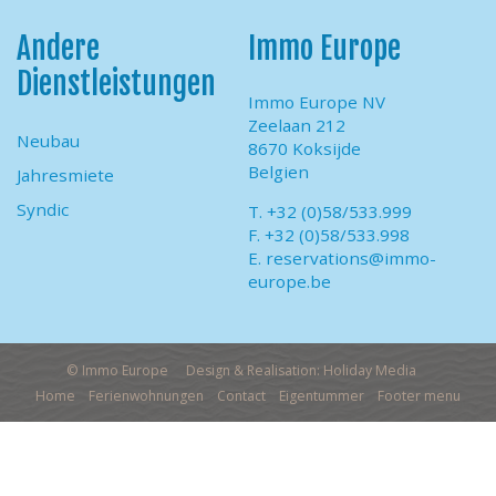
Andere
Immo Europe
Dienstleistungen
Immo Europe NV
Zeelaan 212
Neubau
8670 Koksijde
Belgien
Jahresmiete
Syndic
T. +32 (0)58/533.999
F. +32 (0)58/533.998
E.
reservations@immo-
europe.be
© Immo Europe
Design & Realisation: Holiday Media
Home
Ferienwohnungen
Contact
Eigentummer
Footer menu