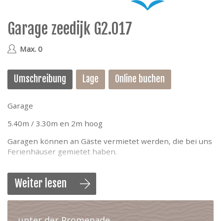
e
Garage zeedijk G2.017
geen
Max. 0
Umschreibung
Lage
Online buchen
Garage
5.40m / 3.30m en 2m hoog
Garagen können an Gäste vermietet werden, die bei uns
Ferienhäuser gemietet haben.
Weiter lesen
unter der Promenade