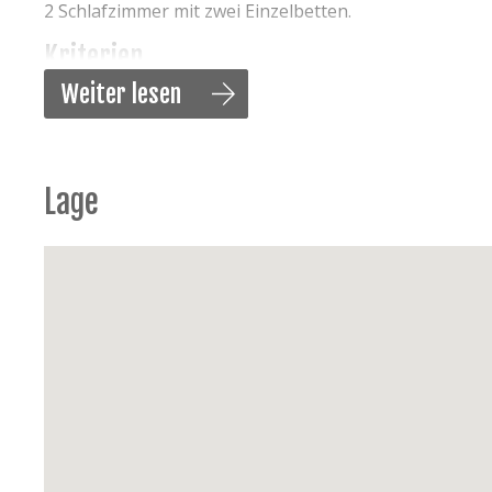
2 Schlafzimmer mit zwei Einzelbetten.
Kriterien
Weiter lesen
Audio / Multimedia
: Flatscreen Fehrnseher, Digi
Küche
: Glas Keramik Kochfeld, electrische Bakof
mit Gefrierfach, Kaffeemachine, Toaster, Wasser
Sanitär
: Badezimmer mit Bad und Douchekabine,
Lage
in ein Zimmer (Warm und Kalt)
Schlafzimmer:
4 Einzelbetten (90 x 200), Doppelbe
Netboden Bett, 4 Einzel Decken, 2 Doppel Decken
Elektrogeräte:
Staubsauger, Bügelbrett & Bügel
Energie:
Zentraleheizung Gas
Außen:
Sonniges Balkon an die hinten seite, Ba
Extras
: Aufzug, Haustiere erlaubt, Kinderstühl, 