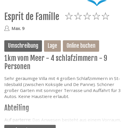
e
Esprit de Famille
5
Max. 9
Umschreibung
Lage
Online buchen
1km vom Meer - 4 schlafzimmern - 9
Personen
Sehr geräumige Villa mit 4 großen Schlafzimmern in St-
Idesbald (zwischen Koksijde und De Panne). Schöner
großer Garten mit sonniger Terrasse und Auffahrt für 3
Autos. Keine Haustiere erlaubt.
Abteiling
Auf parterre:
Das Anwesen besteht aus einem Vorraum,
separates WC, ein großes Wohnzimmer, moderne Küche