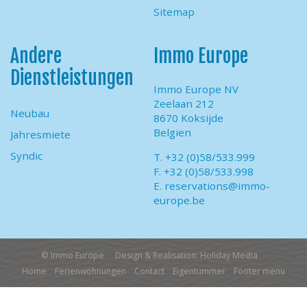
Sitemap
Andere
Immo Europe
Dienstleistungen
Immo Europe NV
Zeelaan 212
Neubau
8670 Koksijde
Belgien
Jahresmiete
Syndic
T. +32 (0)58/533.999
F. +32 (0)58/533.998
E.
reservations@immo-
europe.be
© Immo Europe
Design & Realisation: Holiday Media
Home
Ferienwohnungen
Contact
Eigentummer
Footer menu