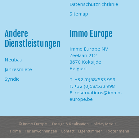
Datenschutzrichtlinie
Sitemap
Andere
Immo Europe
Dienstleistungen
Immo Europe NV
Zeelaan 212
Neubau
8670 Koksijde
Belgien
Jahresmiete
Syndic
T. +32 (0)58/533.999
F. +32 (0)58/533.998
E.
reservations@immo-
europe.be
© Immo Europe
Design & Realisation: Holiday Media
Home
Ferienwohnungen
Contact
Eigentummer
Footer menu