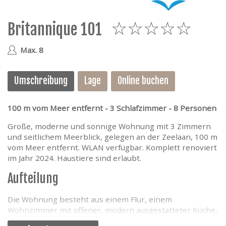
e
Britannique 101
5
Max. 8
Umschreibung
Lage
Online buchen
100 m vom Meer entfernt - 3 Schlafzimmer - 8 Personen
Große, moderne und sonnige Wohnung mit 3 Zimmern
und seitlichem Meerblick, gelegen an der Zeelaan, 100 m
vom Meer entfernt. WLAN verfügbar. Komplett renoviert
im Jahr 2024. Haustiere sind erlaubt.
Aufteilung
Die Wohnung besteht aus einem Flur, einem
Wohnzimmer mit offener, modern ausgestatteter Küche,
einem Badezimmer mit Badewanne, Dusche und WC. Es